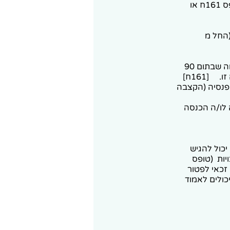
מתן הצהרה חד פעמית של מקבל הפנסיה (הנישום) למשלם הפנסיה, באמצעות טופס 161ח או
(החל מ
התחייבות לא למשוך בעתיד סכומים בדרך של היוון קצבה בפטור ממס, והסכמה שבתום 90
[161ח]
פנסיה (הקצבה
 לו/ה הכנסה
ש כעת רק את "הפטור הנוסף" (ה 17%) - יכול להגיש
ויות (טופס
למי שלא זכאי לפטור
 יכולים לאמוד