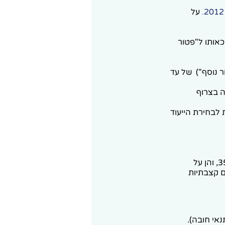
.
על
אותו ל"פטור
ר נוסף") של עד
 בצרוף
ל- 57.5%, ובעת מילוי 161ד ישנן 3 אפשרויות לבחירת הייעוד
מכאן שמי שבוחר את המסלול המקוצר מוותר למעשה הן על הפטור הבסיסי של 35%, והן על
ם קצבתיות
נאי חובה).