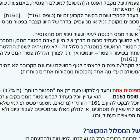
בר לפקיד שומה בקשה לקבוע זכויות (טופס 161ד). [161ח]
סכומים מקופת גמל או ממעסיק בדרך של היוון קצבה בפטור ממס 
אישור ממס הכנסה לעניין שעור ניכוי מס מהפנסיה.
הפטור הראשוני במסגרת מסלול זה –לא ניתן יהיה לשנות החלטה זו. 
תיד בשיעור הפטור– ישמשו אך ורק לצורך הגדלת פטור המס על ה
ח]
כל מקבל/ת פנסיה להצהיר לגוף המשלם שבשנה הקרובה לא תהיה
משולמת ע"י גוף אחר (הכנסות ממקורות אחרים מותרות).
מפנסיה אחת
ומעדיף לבק
טופס 161מ
.
הוא עדיין יוכל בעתיד לבקש פטור ממס בקיבוע זכ
161ד), אבל לא יוכל לבקש להוון ב 161ד העתידי (מתאים, מטעמי פשטות; 
עבר ל 22.5% או למי שאין לו מסמכים, או לחלק מאלו שממשיכים לעבוד כיום ולא
פיצויים בעתיד, וכו).
 של המסלול המקוצר?
תרונות ברורים בכל הנוגע לזמן, לפשטות ולהתעסקות: