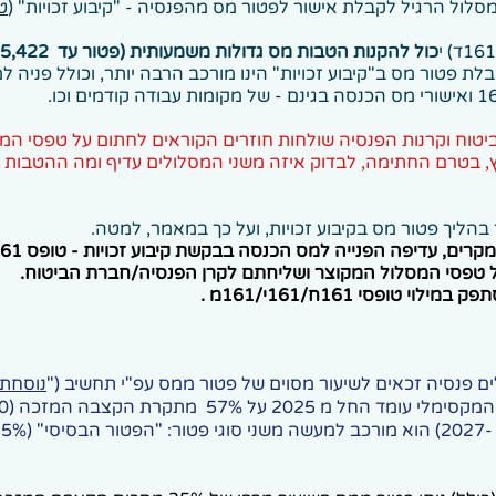
לול הרגיל לקבלת אישור לפטור מס מהפנסיה - "קיבוע זכויות" (
טו
כול להקנות הטבות מס גדולות משמעותית
(פטור עד 5,422 שקל בחודש).
לת פטור מס ב"קיבוע זכויות" הינו מורכב הרבה יותר, וכולל פניה 
טוח וקרנות הפנסיה שולחות חוזרים הקוראים לחתום על טפסי המ
, בטרם החתימה, לבדוק איזה משני המסלולים עדיף ומה ההטבות 
 בהליך פטור מס בקיבוע זכויות, ועל כך במאמר, למטה.
 טפסי המסלול המקוצר ושליחתם לקרן הפנסיה/חברת הביטוח.
לוי טופסי 161ח/161י/161מ .
 פנסיה זכאים לשיעור מסוים של פטור ממס עפ"י תחשיב ("
נוסחת 