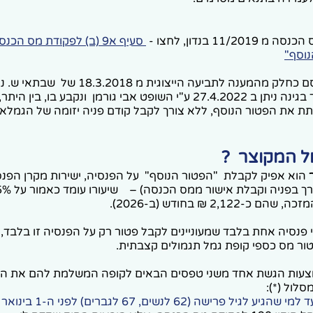
11/2 בנדון, לחצו -
סעיף א9 (ב) לפקודת מס הכ
נוסף"
החוזר הזה פורסם כחלק מהמענה לתביעה הייצוגית מ .2018
המיסים. פס"ד בגינה ניתן ב 27.4.2022 ע"י השופט אבי גורמן ונקבע ב
תת את הפטור הנוסף, ללא צורך לקבל קודם פניה יזומה של הגמלאי
ל המקוצר ?
הוא אפיק לקבלת "הפטור הנוסף" על הפנסיה, ישירות מקרן הפנס
2,122 ₪ בחודש (ב-2026).
 פנסיה אחת בלבד שמעוניינים לקבל פטור רק על הפנסיה זו בלבד, ו
טור מס כספי קופת גמל תגמולים קצבתית.
צעות הגשת אחד משני טפסים הבאים לקופה המשלמת להם את הפנ
לול (*):
מי שהגיע לגיל פרישה (62 לנשים, 67 לגברים) לפני ה-1 בינואר 2012