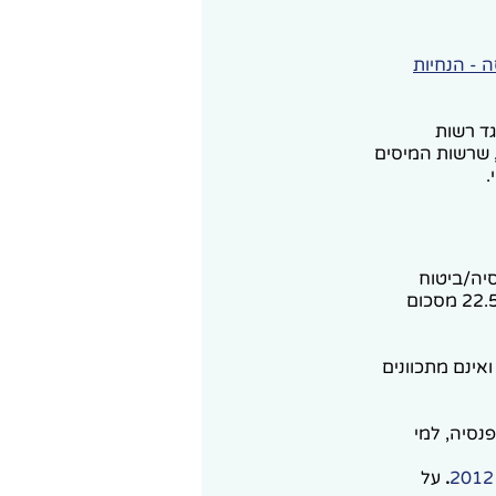
נסה - הנחיות
18.3 של שבתאי ש. נגד רשות
ו, בין היתר, שרשות המיסים
.
יה/ביטוח
מנהלים (ללא צורך בפניה וקבלת אישור ממס הכנסה) – שיעורו עומד כאמור על 22.5% מסכום
אינם מתכוונים
סיה, למי
.
על