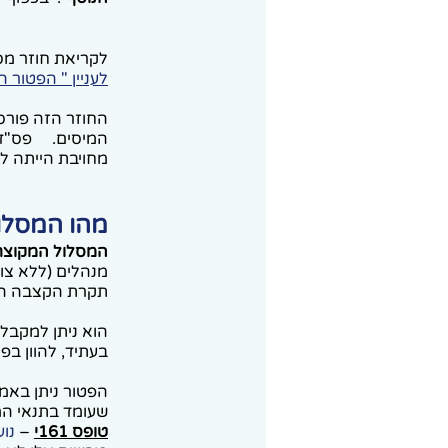
לקריאת חוזר מס הכנסה מ 019
לעניין " הפטור ה
מחויבת הייתה ל
מהו המסלו
המסלול המקוצר
תקרת הקצבה המזכה, שהם כ-
הוא ניתן למקבלי
בעתיד, להוון בפ
הפטור ניתן באמ
שעומד בתנאי המס
טופס 161י
–
נועד ל