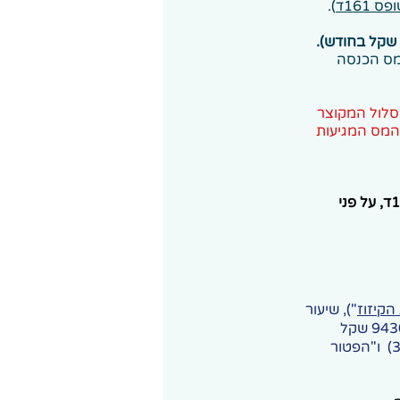
פס 161ד
).
למס הכנסה
סלול המקוצר
המס המגיעות
אולם במרבית המקרים, עדיפה הפנייה למס הכנסה בבקשת קיבוע זכויות - טופס 161ד, על פני
הקיזוז
"), שיעור
"הפטור הכולל" המקסימלי עומד החל מ 2025 על 57% מתקרת הקצבה המזכה (9430 שקל
לחודש, ב 2024 -2027) הוא מורכב למעשה משני סוגי פטור: "הפטור הבסיסי" (35%) ו"הפטור