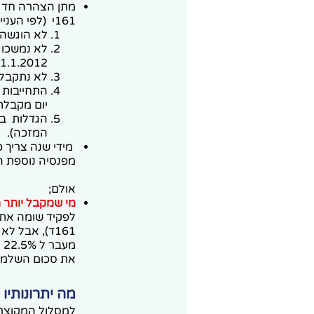
161י (לפי העניין) המאשרת:
לא הוגשה בע
לא נמשכו 
1.1.2012).
לא נתקבל 
יום מקבלת 
הגדלות בע
המזכה). [161
מידי שנה צריך 
מפנסיה נוספת ה
אולם;
מי שמקבל יותר 
לפקיד שומה את
מ
את סכום השלמת ה
מה יתרונותיו
למסלול המקוצר י