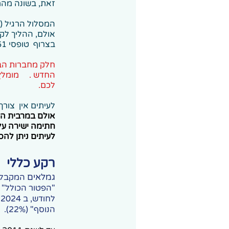
זאת, בשונה מהמס
המסלול הרגיל (161ד) י
אולם, ההליך לקב
בצרוף טופסי 161 ואישורי מס הכנסה בגינם - של מקומות עבודה קודמים וכו.
חלק מחברות הבי
החדש .
מומלץ
לכם.
לעיתים אין צורך
חתימה ישירה על
לעיתים ניתן להסתפק במי
רקע כללי
גמלאים
המקבלים
הנוסף" (22%).