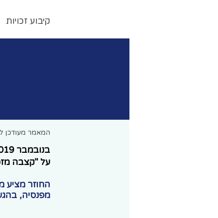
M.Berger
קיבוע זכויות
למי נו
(טפסים 161ח' , 161י' ו 1
המאמר מעודכן ל 20.2.2026 
על "קצבה מזכה" (סעיף 9א(ב
מפנסיה, בהגע