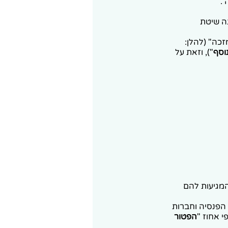
מס 190, במסגרתו שונתה שיטת
35% "מתקרת הקצבה המזכה" (להלן:
וסף
"), וזאת על
מגיעות להם
פנסיה וחברות
י אחוז "
הפטור