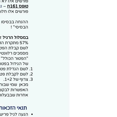
פורשים אלו לא חל תיקון 190 לפקודת מס הכנסה, 
טופס 161ח
–
נוע
פורשים אלו חלות ה
ההנחה בבסיסו ה
הבסיסי" !
במסלול הרגיל
זכ
57% מתקרת הקצבה המזכה- עד 5,422 ₪ פטור ממס מהפנסיה בחודש .
לשם קבלת הפטור
מסמכים רלוונטים
של הגידול בפטו
לשם הגדלת פטור
לשם לקבלת פטור
צרוף של 1+2.
האפשרות לבקש פט
אחרות שבבעלותו
תנאי הזכאות
הגעה לגיל פרישה (67 גברים, +62 