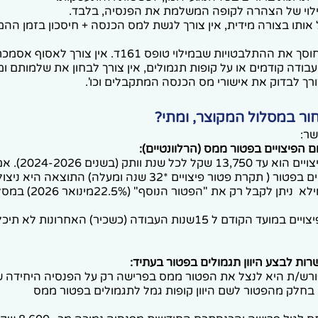
לוי של הצהרה לקופה המשלמת את הפנסיה, בלבד.
ל אותו בצורה מידית, אין צורך לגשת למס הכנסה + חיסכון בזמן ה
התעסקות: הוא חוסך את ההתלבטויות שבמילוי טופס 161ד. א
בודה קודמים או על קופות תגמולים, אין צורך לבחון את שלמותם 
רך לבדוק את אישורי מס הכנסה המתקבלים וכו'.
ור במסלול המקוצר, ומתי?
ר:
 הפיצויים בפטור ממס (הרלוונטיים):
פטור המס על פיצויים הוא עד 
מקסימום הפיצויים בפטור ( תקרת פטור פיצויים *32 שנה ומעלה) ה
הבסיסי, ולכן ממילא ניתן לקבל 
הערה- משיכת פיצויים במועד הקודם ל 15שנות העבודה (כשכיר) האחרונ
רות לבצע היוון תגמולים בפטור בעתיד:
פורש/ת היא לנצל את הפטור ממס בפרישה רק על הפנסיה היחידה ש
חלק מהפטור לשם היוון קופות גמל לתגמולים בפטור ממס