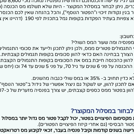
כמו כן, אם הגעתם 
 לגברים, ניתן לבחור במסלול המקוצר - היות שלא תשלמו מס הכנסה 
בגין נקודות זיכוי ו"הפטור הנוסף"), והכל בהנחה שאין לכם הכנס
ת בעתיד הפקדות בקופות גמל בתכנית לפי 190 (דהיינו אין צורך בהיוון).
חשבון:
פנסיה ומה שעור המס השולי?
התגמולים פטורים ממס, ולכן ניתן לתכנן ולייעד את סכומי התגמולים
צורך בבחינה האם כדאי להוון סכומים בקופות תגמולים קצבתיות.
ן להוון כהכנסה חייבת במס את הסכומים בקופות התגמולים הקצבתיו
במס ולפרוס את ההכנסה על פני 6 שנים עד 
 35% או במס שולי כגבוה מהשנים.
כנן להוון, יש לשקול גם ניצול אפשרי של גידול ב"פטור הנוסף" ב2028 ואיל
 לבחור במסלול המקוצר?
קסימום הפיצויים בפטור, יכול לקבל פטור מס גדול יותר במסלול 
ר הבסיסי (גם אחרי קיזוז הפיצויים הפטורים).
רישה בשנים קודמות וקיבל פנסיה בעבר, זכאי לקיבוע מס רטרואקטי