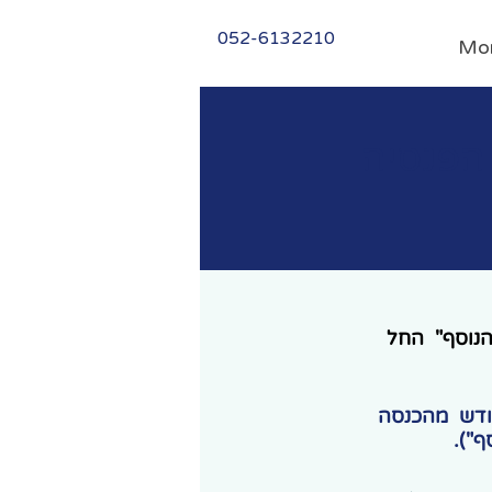
052-6132210
Mo
 הפנסיה
ר הנוסף" החל
 לקבלת פטור מס של כ 2,075 שקל בחודש מהכנסה
ף").