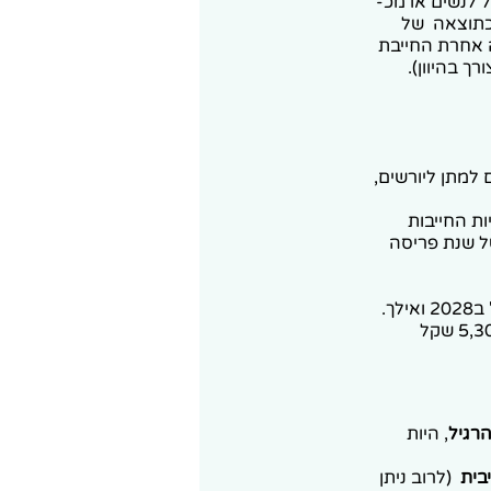
לגיל פרישה והכנסתכם החודשית מפנסיה נמוכה מכ- 8,600 שקל לנשים או מכ-
(כתוצאה של
ה אחרת החייבת
 למתן ליורשים,
ת החייבות
גיל 70, על פני 5 שנים עד 74 וכו (יחס של שנת פריסה
ך.
כדי שניתן יהיה להוון בפטור ממס כספים קצבתים, יש צורך בפנסיה מזערית של כ-5,307 שקל
הרגיל
, היות
בית
(לרוב ניתן