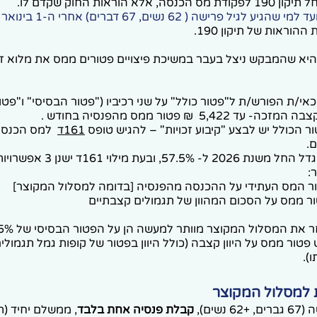
אלא הוראות החוק שקדם לו.
ד למי שהגיע לגיל פרישה ( 62 נשים, 67 דברים) אחרי ה-1 בינואר 2012
הוראות של תיקון 190.
יא שהמבקש ניצל בעבר במשיכת פיצויים פטורים ממס את מלוא זכ
אי/ת הפורש/ת ל"פטור כולל" על שני רכיביו ("פטור הבסיסי" ו"פטו
 הכולל יש לבצע "קיבוע זכויות" – להגיש טופס
161ד
למס הכנסה
.
"הפטור הכולל" גדל החל משנת 2026 
ר:
 המס העתידי על ההכנסה מהפנסיה [בדומה למסלול המקוצר]
 ממס על הסכום המהוון של תגמולים קצבתיים
ור ממס על היוון קצבה (כולל היוון בפטור של קופות גמל תגמולי
).
 למסלול המקוצר
נשים),
קבלת פנסיה אחת בלבד
, ממשלם יחיד (ת