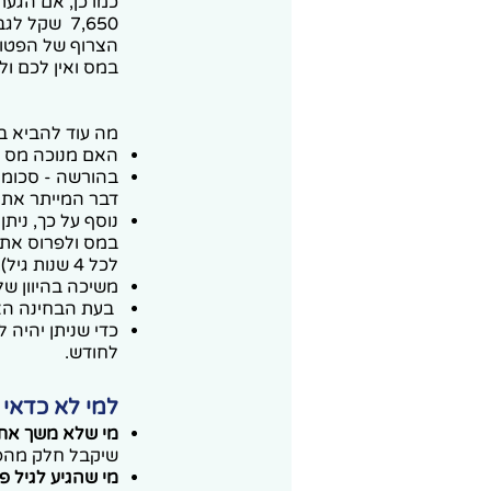
7,650 שקל
הצרוף של הפטור 
במס ואין לכם ולא צפויו
מה עוד להביא ב
האם מנוכה מס מ
בהורשה - סכומי 
דבר המייתר את ה
נוסף על כך, נית
לכל 4 שנות גיל).
משיכה בהיוון שלא כדין תחויב ב-
בעת הבחינה האם לת
לחודש.
למי לא כדאי
מי שלא משך את מ
שיקבל חלק מהפטו
מי שהגיע לגיל פ