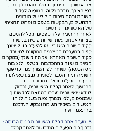
את אישורך וחתימתך. כחלק מהתהליך נכין,
לפי הצורך, מכתב נלווה המופנה לפקיד
השומה ובהם סיכום מילולי של הנתונים,
התחשיבים, הבקשות בטפסים ופרוט תמציתי
של האישורים הנדרשים.
לאחר החתימה על הטפסים תוכל להגישם
בצרוף אסמכתאות ישירות פיסית במשרדי
פקיד השומה האזורי , או להיעזר בנו לייצוגך -
פנייה במערכת המייצגים המקוונת למשרד
פקיד השומה האחראי על התיק שלך (במקרים
מסוימים נפנה בהתכתבות ובטלפון לנציבות
מס הכנסה), נשוחח לפי הצורך עם רכזי פקיד
השומה וניתן הסבר לסוגיות, נבצע שאילתות
במערכת שע"מ, נשלח תזכורות וכו'
בהמשך, לאחר קבלת האישורים, נבדוק -
לוודא שאישורים נערכו בהתאם לבקשותיך
שבטפסים, לפי הצורך נפנה בשנית לנותני
האישורים בפקיד השומה ונבקש לעדכנם
בהתאמה ועוד
5. מעקב אחר קבלת האישורים ממס הכנסה :
נדריך מה הפעולות הנדרשות לאחר קבלת