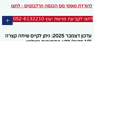
ל
הורדת טופסי מס הכנסה הרלבנטים - לחצו
לחצו לקביעת פגישת יעוץ 052-6132210
+
עדכון דצמבר 2025: ניתן לקיים שיחה קצרה
(10 דקות) ללא התחייבות בטלפון
.
המשך
הליך הייעוץ יבוצע בטלפון, בזום או
בפגישה במשרדי, לצד דיווח וטיפול
באמצעות מערכת המייצגים המקוונת של מס
הכנסה ועוד.
©כל הזכויות שמורות. אין; להעתיק, לתרגם, להפיץ,
לעשות שימוש עסקי או מסחרי כלשהו, להציג בפומבי או
למסור לצד שלישי כל תוכן מהאתר בלא קבלת הסכמה
בכתב של רו"ח מייקל ברגר.
צרו קשר להשגת חסכון 
מס מירבי, בהגיעכם 
לגיל פרישה ובעזיבת 
עבודה