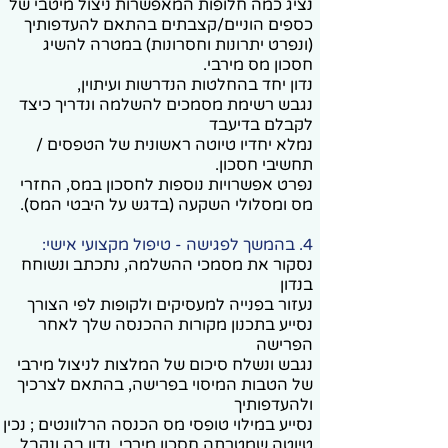
נציג כמה חלופות המאפשרות ניצול מיטבי של
כספים הוניים/קצבתים בהתאם להעדפותיך
(ונפרט יתרונות וחסרונות) במטרה להשיג
חסכון מס מירבי.
נדון יחד בהחלטות הנדרשות ועיתוין,
נגבש רשימת מסמכים להשלמה ונדריך כיצד
לקבלם בדיעבד
נמלא יחדיו טיוטה ראשונית של הטפסים /
תחשיבי חסכון.
נפרט אפשרויות נוספות לחסכון במס, החזרי
מס ומסלולי השקעה (בדגש על היבטי המס).
4. בהמשך לפגישה - טיפול מקצועי אישי:
נסקור את מסמכי ההשלמה, נתכתב ונשוחח
בנדון
נעזור בפנייה למעסיקים ולקופות לפי הצורך
נסייע בתכנון מקורות ההכנסה שלך לאחר
הפרישה
נגבש ונשלח סיכום של המלצות לניצול מירבי
של הטבות המיסוי בפרישה, בהתאם לצרכיך
ולהעדפותיך
נסייע במילוי טופסי מס הכנסה הרלוונטים ; נכין
טיוטה שמטרתה חסכון מירבי, נדון בה ונקבל