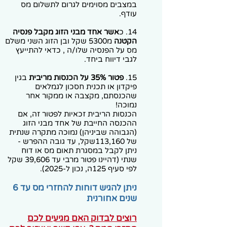
במצבים מסוימים לגרום לתשלום מס
עודף.
14. כ
אשר אחד מבני הזוג מקבל פנסיה
הקטנה
מ5300 שקל ובן הזוג השני משלם
מס על הפנסיה שלו/ה , כדאי להתייעץ
לגבי דיווח ביחד.
15.
פטור 35% על הכנסות מריבית
בגין
פיקדון או תכנית חסכון לגמלאים
שהכנסתם, מקצבה או ממקור אחר
נמוכה!
הכנסות הריבית זכאיות לפטור זה, אם
ההכנסה החייבת של אחד מבני הזוג
(הגבוהה שביניהן) נמוכה מתקרה שנתית
של 113,160שקל, עד גובה ההפרש -
ניתן לקבל במסגרת תאום מס או דוח
שנתי (דהיינו פטור מרבי עד 39,606 שקל
לפי סעיף 125ה, נכון ל-2025).
ניתן להגיש דוחות להחזרי מס עד 6
שנים אחורנית
רוצים לבדוק האם מגיעים לכם