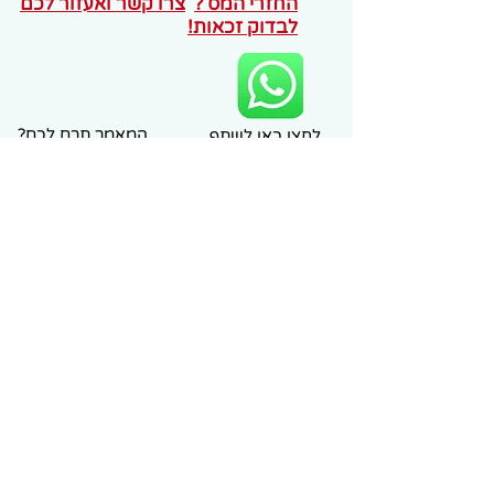
החזרי המס ?
צרו קשר ואעזור לכם
לבדוק זכאות!
המאמר תרם לכם?
לחצו כאן לשתף
סמנו לייק
עם חברים
כיצד מחושב פטור המס על הפנסיה
+
שיקולים בטופס 161 בהחלפת עבודה
+
שרותי היעוץ המוצעים
+
אין לראות במידע ובהערות הכלולים במאמר בגדר ייעוץ
פרטני או המלצה לביצוע פעולה כלשהי. ט.ל.ח
©כל הזכויות שמורות. אין: להעתיק, לתרגם, להפיץ,
לעשות שימוש עסקי או מסחרי כלשהו, להציג בפומבי או
למסור לצד שלישי כל תוכן מהאתר בלא קבלת הסכמה
בכתב של רו"ח מייקל ברגר.