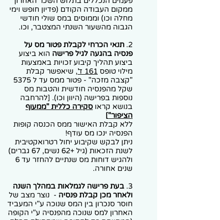
פעמים הנכללים בתלוש השכר האחרון
ממקום העבודה הקודם (פדיון חופש וימי
מחלה וכו) וממוסים במס שולי חודשי
הגבוה מהשעור השנתי המצטבר, וכו.
2.
תנאי הכרחי לקבלת פטור מס על
פנסיה בהגעה לגיל פרישה
הוא ביצוע
ביצוע תהליך קיבוע זכויות באמצעות
מילוי טופס
161 ד'
, שיאפשר קבלת
"קצבה מזכה" - פטור ממס עד ל 5375
שקל מהפנסיה חודשית והטבות מס
נוספות בפרישה (היוון וכו). [להרחבה
בנושא קראו
סקירה כללית "ממעוף
הציפור"
]
ללא קבלת האישור ממס הכנסה קופות
הפנסיה ינכו מס עודף!
ניתן לבקש שקיבוע יחול רטרואקטיבית
לשנת הזכאות (גיל +62 נשים, 67 גברים)
ולהגיש דוחות מס שנתיים להחזר עד 6
שנים אחורה.
3.
בעת פרישה לגמלאות במהלך השנה
ולאחר מכן קבלת פנסיה
- נוצר מצב של
חוסר סנכרון בין המס שנוכה ע"י המעביד
האחרון למס שנוכה מהפנסיה ע"י הקופה