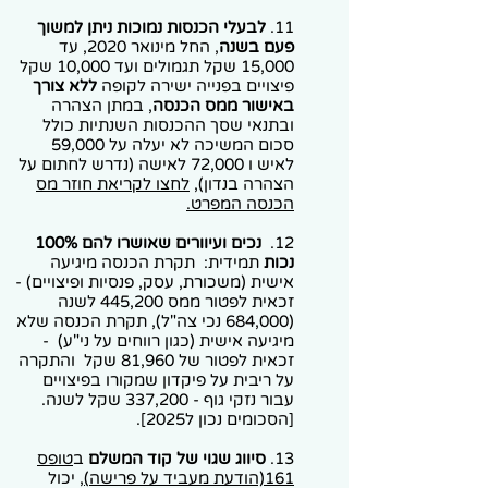
11.
לבעלי הכנסות נמוכות ניתן למשוך
פעם בשנה
, החל מינואר 2020, עד
15,000 שקל תגמולים ועד 10,000 שקל
פיצויים בפנייה ישירה לקופה
ללא צורך
באישור ממס הכנסה
, במתן הצהרה
ובתנאי שסך ההכנסות השנתיות כולל
סכום המשיכה לא יעלה על 59,000
לאיש ו 72,000 לאישה (נדרש לחתום על
הצהרה בנדון),
לחצו לקריאת חוזר מס
הכנסה המפרט.
12.
נכים ועיוורים שאושרו להם 100%
נכות
תמידית: תקרת הכנסה מיגיעה
אישית (משכורת, עסק, פנסיות ופיצויים) -
זכאית לפטור ממס 445,200 לשנה
(684,000 נכי צה"ל), תקרת הכנסה שלא
מיגיעה אישית (כגון רווחים על ני"ע) -
זכאית לפטור של 81,960 שקל והתקרה
על ריבית על פיקדון שמקורו בפיצויים
עבור נזקי גוף - 337,200 שקל לשנה.
[הסכומים נכון ל2025].
13.
סיווג שגוי של קוד המשלם
ב
טופס
161(הודעת מעביד על פרישה)
, יכול