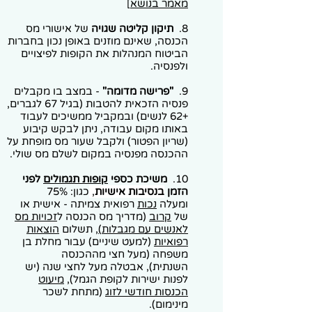
מאמר בנושא
]
8.
תיקון קליטה שגויה
של אישורי מס
הכנסה, שאינם מוזנים באופן נכון בחברות
הביטוח המנהלות את הקופות לפיצויים
ולפנסיה.
9
.
"פרישה מדומה"
- במצב בו מקבלים
פנסיה הזכאית להטבות (בגיל 67 לגברים,
+62 לנשים) ובמקביל ממשיכים לעבוד
באותו מקום עבודה, ניתן לבקש קיבוע
(שריון הפטור) ולקבל שעור מס מופחת על
ההכנסה מפנסיה במקום לשלם מס שולי.
10.
משיכת כספי
קופות תגמולים
לפני
הזמן
בנסיבות אישיות
,
כגון: 75%
ומעלה
נכות
רפואית צמיתה -
אישית או
של
קרוב
(
מדריך מס הכנסה ל
זכויות מס
לאנשים עם מגבלות)
, תשלום
הוצאות
רפואיות
(למעט שיניים) עבור מחלת בן
משפחה (מעל חצי מההכנסה
השנתית)
,
אבטלה מעל לחצי שנה (יש
לפנות ישירות לקופת הגמל),
מיעוט
הכנסות חודשי לזוג
(מתחת לשכר
מינימום).