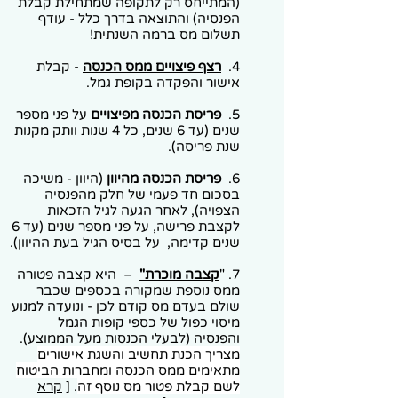
(המתייחס רק לתקופה שמתחילת קבלת
הפנסיה) והתוצאה בדרך כלל - עודף
תשלום מס ברמה השנתית!
4.
רצף פיצויים ממס הכנסה
- קבלת
אישור והפקדה בקופת גמל.
5.
פריסת הכנסה מפיצויים
על פני מספר
שנים (עד 6 שנים, כל 4 שנות וותק מקנות
שנת פריסה).
6.
פריסת הכנסה מהיוון
(היוון - משיכה
בסכום חד פעמי של חלק מהפנסיה
הצפויה), לאחר הגעה לגיל הזכאות
לקצבת פרישה, על פני מספר שנים (עד 6
שנים קדימה, על בסיס הגיל בעת ההיוון).
7. "
קצבה מוכרת"
– היא קצבה פטורה
ממס נוספת שמקורה בכספים שכבר
שולם בעדם מס קודם לכן - ונועדה למנוע
מיסוי כפול של כספי קופות הגמל
והפנסיה (לבעלי הכנסות מעל הממוצע).
מצריך
הכנת תחשיב והשגת אישורים
מתאימים ממס הכנסה ומחברות הביטוח
לשם קבלת פטור מס נוסף זה
.
[
קרא