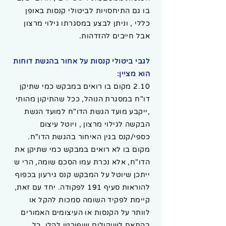
בו גם התיחסויות לביטולי קנסות באופן
כללי , וניתן לבצע במסגרתו גילוי מרצון
אבל חייבים להזדהות.
לגבי ביטולי קנסות על אחור בהגשת דוחות
הוא מציין:
2.10 מקום בו רואים במבקש כמי שתיקן
דו"ח במסגרת הנוהל, ככל שהתיקון מהותי
,ייקבע מועד הגשת הדו"ח למועד הגשת
הבקשה לגילוי מרצון , ויוטל עיצום
כספי/קנס בגין האיחור בהגשת הדו"ח.
מקום בו לא רואים במבקש כמי שתיקן את
הדו"ח, אלא נכרת עמו הסכם שומה, הרי ש
ייתכן שיוטל על המבקש קנס גירעון בכפוף
להוראות סעיף 191 לפקודה. יחד עם זאת,
קיימת לפקיד השומה סמכות להקל או
לוותר על הקנסות או העיצומים האמורים
בהתאם לשיקולים שיפורטו להלן, כל