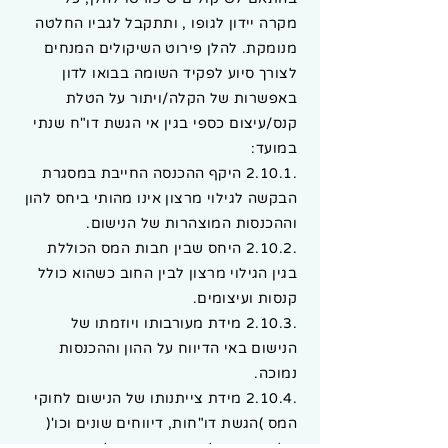
מקרה יידון לגופו , ותתקבל לגביו החלטה
מנומקת. להלן פירוט השיקולים המנחים
לצורך סיוע לפקיד השומה בבואו לדון
באפשרות של הקלה/ויתור על הטלת
קנס/עיצום כספי בגין אי הגשת דו"ח שנתי
במועד:
.2.10.1 היקף ההכנסה החייבת במסגרת
הבקשה לגילוי מרצון אינו מהותי ביחס להון
וההכנסות המוצהרות של הנישום.
.2.10.2 היחס שבין חבות המס הכוללת
בגין הגילוי מרצון לבין החוב כשהוא כולל
קנסות ועיצומים.
.2.10.3 מידת מעורבותו ויוזמתו של
הנישום באי הדיווח על ההון וההכנסות
נמוכה.
.2.10.4 מידת צייתנותו של הנישום לחוקי
המס )הגשת דו"חות, דיווחים שונים וכו'(