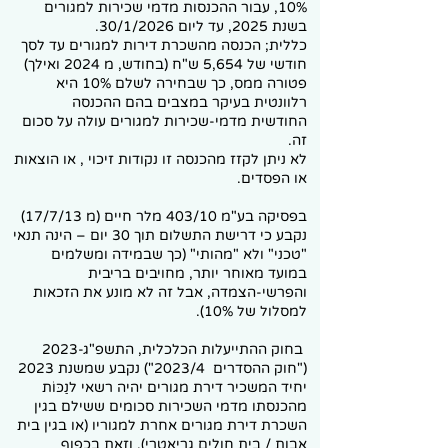
10%, עבור ההכנסות מדמי שכירות למגורים
בשנת 2025, עד ליום 30/1/2026.
כללית; הכנסה מהשכרת דירות למגורים עד לסך
חודשי של 5,654 ש"ח (בחודש, מ 2024 ואילך)
פטורה ממס, כך שבחירה לשלם 10% היא
רלוונטית בעיקר במצבים בהם ההכנסה
החודשית מדמי-שכירות למגורים עולה על סכום
זה.
לא ניתן לקזז מהכנסה זו נקודות זיכוי , או הוצאות
או הפסדים.
בפסיקה בע"מ 403/10 מלר חיים (מ 17/7/13)
נקבע כי דרישת התשלום תוך 30 יום – הינה תנאי
"טכני" ולא "מהותי" (כך שבמידה ומשלמים
במועד מאוחר יותר, מחויבים בריבית
והפרשי-הצמדה, אבל זה לא מונע את הזכאות
למסלול של 10%).
בחוק ההתייעלות הכלכלית, התשפ"ג-2023
("חוק ההסדרים 2023/4") נקבע שמשנת 2023
יחיד המשכיר דירת מגורים יהיה רשאי לנַכּוֹת
מהכנסתו מדמי השכירות סכומים ששילם בגין
השכרת דירת מגורים אחרת למגוריו (או בגין בית
אבות / בית חולים גריאטרי), וזאת בכפוף